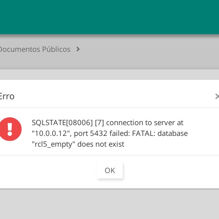
Documentos Públicos
úblicos
Erro
Ano
Empreen
SQLSTATE[08006] [7] connection to server at
"10.0.0.12", port 5432 failed: FATAL: database
"rcl5_empty" does not exist
OK