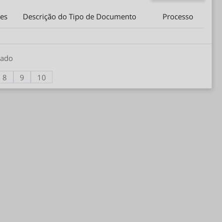
es
Descrição do Tipo de Documento
Processo
rado
8
9
10